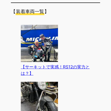
【
装着車両一覧
】
【サーキットで実感！RS12の実力と
は？】