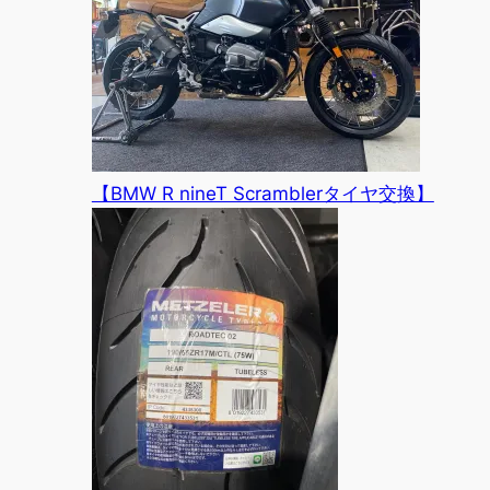
【BMW R nineT Scramblerタイヤ交換】