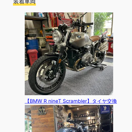
装着車両
【BMW R nineT Scrambler】タイヤ交換