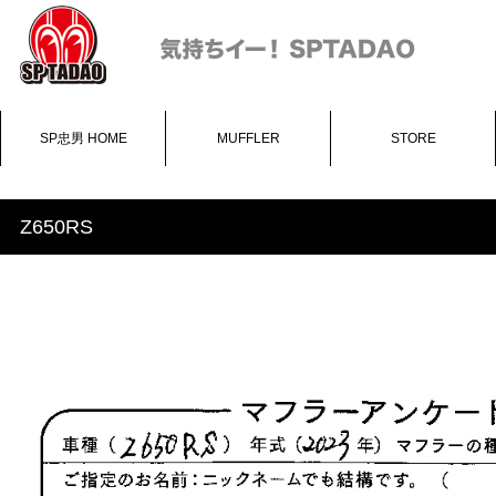
SP忠男 HOME
MUFFLER
STORE
Z650RS