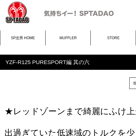
SP忠男 HOME
MUFFLER
STORE
YZF-R125 PURESPORT編 其の六
投
★レッドゾーンまで綺麗にふけ上
出過ぎていた低速域のトルクを少