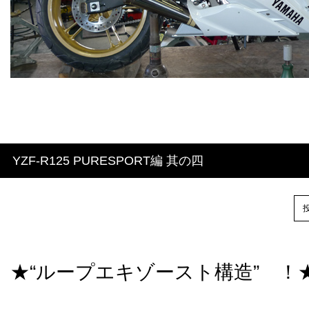
YZF-R125 PURESPORT編 其の四
投
★“ループエキゾースト構造” ！