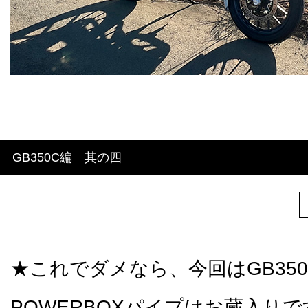
GB350C編 其の四
★これでダメなら、今回はGB350
POWERBOXパイプはお蔵入り