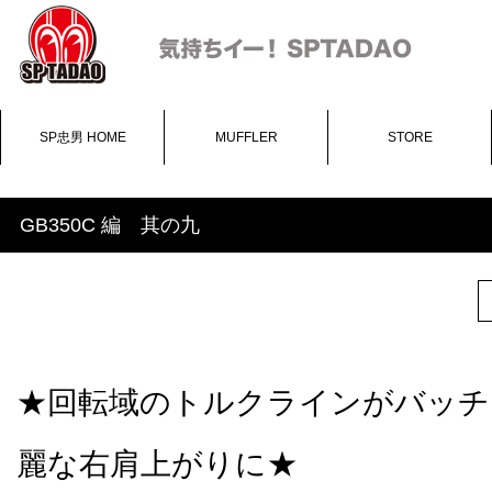
SP忠男 HOME
MUFFLER
STORE
GB350C 編 其の九
★回転域のトルクラインがバッチ
麗な右肩上がりに★