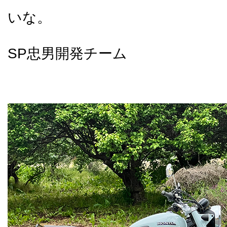
いな。
SP忠男開発チーム