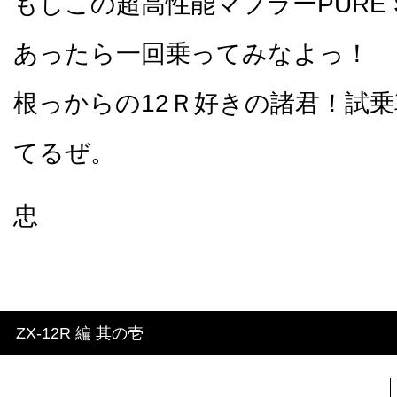
もしこの超高性能マフラーPURE 
あったら一回乗ってみなよっ！
根っからの12Ｒ好きの諸君！試
てるぜ。
忠
ZX-12R 編 其の壱