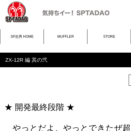
SP忠男 HOME
MUFFLER
STORE
ZX-12R 編 其の弐
★ 開発最終段階 ★
やっとだよ、やっとできたぜ超面