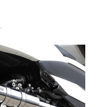
か！
・。