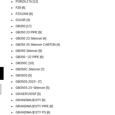
FORZA Z Si [12]
FZ8 [6]
FZS1000 [6]
G310R [3]
GB350 [17]
GB350 23 PIPE [9]
GB350 23 Silencer [4]
GB350 25 Silencer CABTON [4]
GB350 Silencer [9]
GB350 ~22 PIPE [6]
GB350C [10]
GB350C Silencer [7]
GB350S [5]
GB350S 2023~ [7]
GB350S 23~Silencer [5]
GIXXER150SF [5]
GRANDMAJESTY [6]
GRANDMAJESTY PIPE [9]
GRANDMAJESTY PS [6]