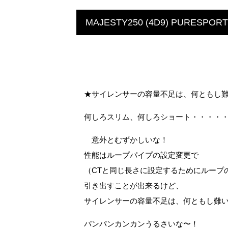
MAJESTY250 (4D9) PURESPO
★サイレンサーの容量不足は、何ともし
何しろスリム、何しろショート・・・・
意外とむずかしいな！
性能はループパイプの設定変更で
（CTと同じ長さに設定するためにループ
引き出すことが出来るけど、
サイレンサーの容量不足は、何ともし難
パンパンカンカンうるさいな〜！