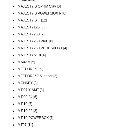
MAJESTY S CPRM Stay [6]
MAJESTY S POWERBOX R [6]
MAJESTY S [12]
MAJESTY125 [5]
MAJESTY250 [7]
MAJESTY250 PIPE [8]
MAJESTY250 PURESPORT [4]
MAJESTYS 18 [4]
MAXAM [5]
METEOR350 [9]
METEOR350 Silencer [3]
MONKEY [3]
MT-07 Y-AMT [8]
MT-09 24 [6]
MT-10 [7]
MT-10 22 [3]
MT-10 POWERBOX [7]
MT07 [11]