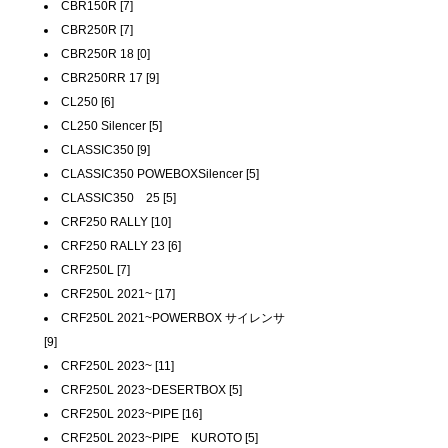
CBR150R [7]
CBR250R [7]
CBR250R 18 [0]
CBR250RR 17 [9]
CL250 [6]
CL250 Silencer [5]
CLASSIC350 [9]
CLASSIC350 POWEBOXSilencer [5]
CLASSIC350 25 [5]
CRF250 RALLY [10]
CRF250 RALLY 23 [6]
CRF250L [7]
CRF250L 2021~ [17]
CRF250L 2021~POWERBOX サイレンサ
[9]
CRF250L 2023~ [11]
CRF250L 2023~DESERTBOX [5]
CRF250L 2023~PIPE [16]
CRF250L 2023~PIPE KUROTO [5]