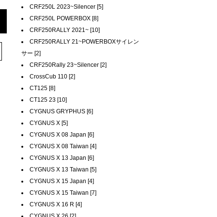
CRF250L 2023~Silencer [5]
CRF250L POWERBOX [8]
CRF250RALLY 2021~ [10]
CRF250RALLY 21~POWERBOXサイレン
サー [2]
CRF250Rally 23~Silencer [2]
CrossCub 110 [2]
CT125 [8]
CT125 23 [10]
CYGNUS GRYPHUS [6]
CYGNUS X [5]
CYGNUS X 08 Japan [6]
CYGNUS X 08 Taiwan [4]
CYGNUS X 13 Japan [6]
CYGNUS X 13 Taiwan [5]
CYGNUS X 15 Japan [4]
CYGNUS X 15 Taiwan [7]
CYGNUS X 16 R [4]
CYGNUS X 26 [2]