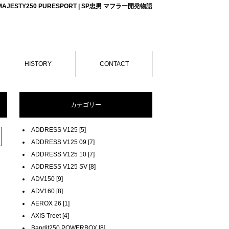
MAJESTY250 PURESPORT | SP忠男 マフラー開発物語
HISTORY
CONTACT
カテゴリー
ADDRESS V125 [5]
ADDRESS V125 09 [7]
ADDRESS V125 10 [7]
ADDRESS V125 SV [8]
ADV150 [9]
ADV160 [8]
AEROX 26 [1]
AXIS Treet [4]
Bandit250 POWERBOX [8]