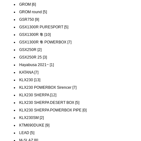
GROM [6]
GROM round [5]
GSR750 [9]
GSX1300R PURESPORT [5]
GSX1300R 隼 [10]
GSX1300R 隼 POWERBOX [7]
GSX250R [2]
GSX250R 25 [3]
Hayabusa 2021~ [1]
KATANA [7]
KLX230 [13]
KLX230 POWERBOX Sirencer [7]
KLX230 SHERPA [12]
KLX230 SHERPA DESERT BOX [5]
KLX230 SHERPA POWERBOX PIPE [0]
KLX230SM [2]
KTM690DUKE [9]
LEAD [5]
M-SLAZ [8]