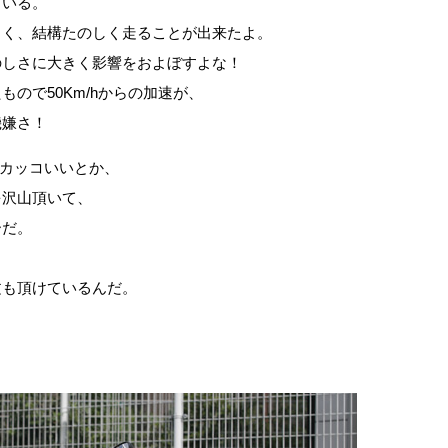
ている。
よく、結構たのしく走ることが出来たよ。
のしさに大きく影響をおよぼすよな！
ので50Km/hからの加速が、
機嫌さ！
カッコいいとか、
を沢山頂いて、
ーだ。
文も頂けているんだ。