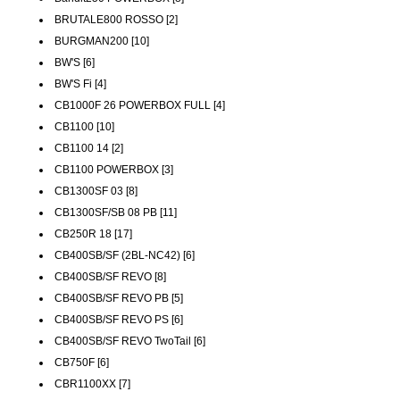
BRUTALE800 ROSSO [2]
BURGMAN200 [10]
BW'S [6]
BW'S Fi [4]
CB1000F 26 POWERBOX FULL [4]
CB1100 [10]
CB1100 14 [2]
CB1100 POWERBOX [3]
CB1300SF 03 [8]
CB1300SF/SB 08 PB [11]
CB250R 18 [17]
CB400SB/SF (2BL-NC42) [6]
CB400SB/SF REVO [8]
CB400SB/SF REVO PB [5]
CB400SB/SF REVO PS [6]
CB400SB/SF REVO TwoTail [6]
CB750F [6]
CBR1100XX [7]