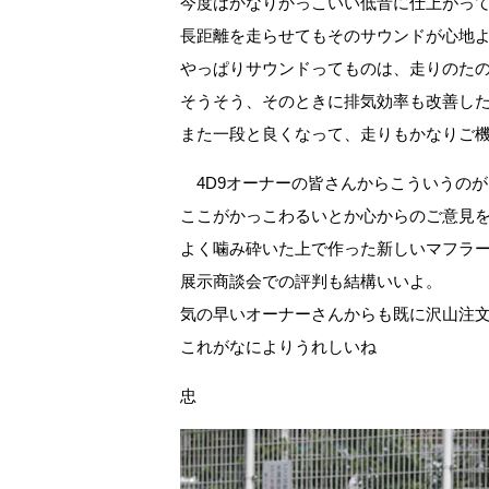
今度はかなりかっこいい低音に仕上がっ
長距離を走らせてもそのサウンドが心地
やっぱりサウンドってものは、走りのた
そうそう、そのときに排気効率も改善したも
また一段と良くなって、走りもかなりご
4D9オーナーの皆さんからこういうのが
ここがかっこわるいとか心からのご意見
よく噛み砕いた上で作った新しいマフラ
展示商談会での評判も結構いいよ。
気の早いオーナーさんからも既に沢山注
これがなによりうれしいね
忠