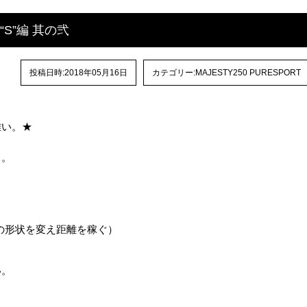
RT“S”編 其の弐
投稿日時:2018年05月16日
カテゴリー:
MAJESTY250 PURESPORT
難い。★
・。
の形状を変え距離を稼ぐ）
い。