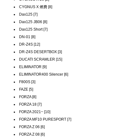
CYGNUS X 燃費 [8]
Dax125 [7]
Dax125 JB06 [8]
Dax125 Short [7]
DN-01 [8]
DR-Z4S [12]
DR-Z4S DESERTBOX [3]
DUCATI SCRAMLER [15]
ELIMINATOR [9]
ELIMINATOR400 Silencer [6]
F800S [3]
FAZE [5]
FORZA [8]
FORZA 18 [7]
FORZA 2021~ [10]
FORZA MF10 PURESPORT [7]
FORZA Z 06 [6]
FORZA Z 08 [6]