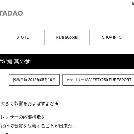
STORE
Parts&Goods
SHOP INFO
RT“S”編 其の参
投稿日時:2018年05月16日
カテゴリー:
MAJESTY250 PURESPORT
に大きく影響をおよぼすよな★
レンサーの内部構造を
プだけで音質を改善することが出来た。