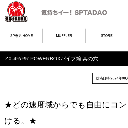
SP忠男 HOME
MUFFLER
STORE
ZX-4R/RR POWERBOXパイプ編 其の六
投稿日時:2024年08
★どの速度域からでも自由にコン
ける。★