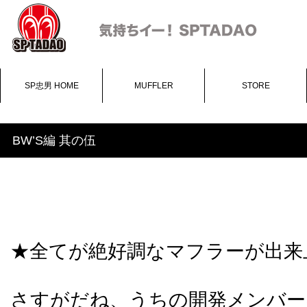
SP忠男 HOME
MUFFLER
STORE
BW’S編 其の伍
★全てが絶好調なマフラーが出来
さすがだね、うちの開発メンバー