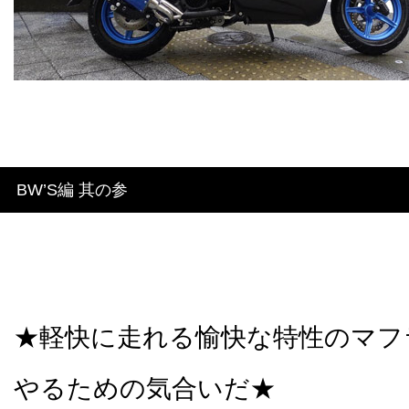
BW’S編 其の参
★軽快に走れる愉快な特性のマフ
やるための気合いだ★