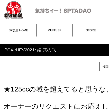
SP忠男 HOME
MUFFLER
STORE
PCXeHEV2021~編 其の弐
投稿日
★125ccの域を超えてると思うな
オーナーのリクエストにお応えし