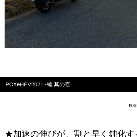
PCXeHEV2021~編 其の壱
投稿日
★加速の伸びが、割と早く鈍化す